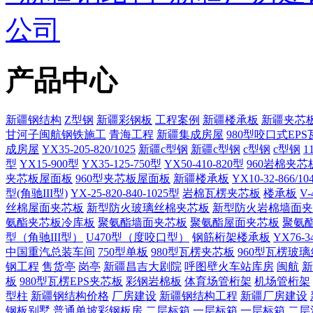
公司
产品中心
新疆钢结构
Z型钢
新疆彩钢板
工程案例
新疆楼承板
新疆夹芯
甘河子闽航钢铁施工
青海工程
新疆集成房屋
980型咬口式EP
成房屋
YX35-205-820/1025
新疆c型钢
新疆c型钢
c型钢
c型钢
1
型
YX15-900型
YX35-125-750型
YX50-410-820型
960岩棉夹
夹芯板屋面板
960型夹芯板屋面板
新疆楼承板
YX10-32-866/10
型(角驰III型)
YX-25-820-840-1025型
岩棉瓦楞夹芯板
楼承板
V
丝棉屋面夹芯板
新型防火玻璃丝棉夹芯板
新型防火岩棉墙面夹
氨酯夹芯板冷库板
聚氨酯墙面夹芯板
聚氨酯屋面夹芯板
聚氨
型（角驰III型）
U470型（度咬口型）
钢筋桁架楼承板
YX76-3
中国重汽总装车间
750型单板
980型瓦楞夹芯板
960型瓦楞玻
钢工程
售货亭
岗亭
新疆昌吉大剧院
呼图壁火车站库房
闽航
新
板
980型瓦楞EPS夹芯板
彩钢岩棉板
体育场管桁架
机场管桁架
型柱
新疆钢结构价格
厂房建设
新疆钢结构工程
新疆厂房建设
钢板别墅
普通单坡彩钢板房
二层标箱
一层标箱
一层标箱
二层