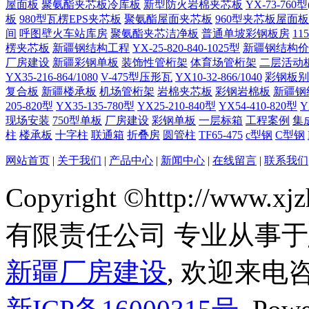
屋面板
聚氨酯夹芯板冷库板
新型防火岩棉夹芯板
YX-73-760型
板
980型瓦楞EPS夹芯板
聚氨酯屋面夹芯板
960型夹芯板屋面板
间
呼图壁火车站库房
聚氨酯夹芯洁净板
普通单坡彩钢板房
1
楞夹芯板
新疆钢结构工程
YX-25-820-840-1025型
新疆钢结构价
厂房建设
新疆彩钢单板
装饰性管桁架
体育场管桁架
二层活动
YX35-216-864/1080
V-475型压形瓦
YX10-32-866/1040
彩钢板别
复合板
新疆楼承板
机场管桁架
岩棉夹芯板
彩钢岩棉板
新疆钢
205-820型
YX35-135-780型
YX25-210-840型
YX54-410-820型
Y
现场安装
750型单板
厂房建设
彩钢单板
一层标箱
工程案例
集
柱
楼承板
十字柱
联通箱
折叠房
圆管柱
TF65-475
c型钢
C型钢
网站首页
|
关于我们
|
产品中心
|
新闻中心
|
在线留言
|
联系我们
Copyright ©http://ww
有限责任公司 专业从事于
新疆厂房建设
, 欢迎来电