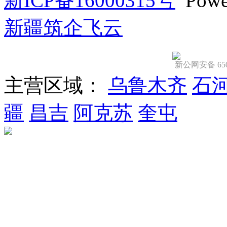
新ICP备16000315号
Powe
新疆筑企飞云
新公网安备 6501
主营区域：
乌鲁木齐
石
疆
昌吉
阿克苏
奎屯