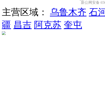
新公网安备 6501
主营区域：
乌鲁木齐
石
疆
昌吉
阿克苏
奎屯