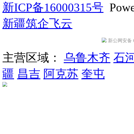
新ICP备16000315号
Powe
新疆筑企飞云
新公网安备 65
主营区域：
乌鲁木齐
石
疆
昌吉
阿克苏
奎屯