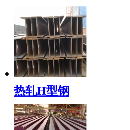
热轧H型钢