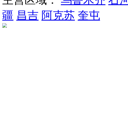
疆
昌吉
阿克苏
奎屯