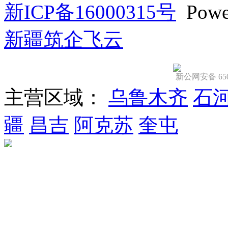
新ICP备16000315号
Powe
新疆筑企飞云
新公网安备 6501
主营区域：
乌鲁木齐
石
疆
昌吉
阿克苏
奎屯